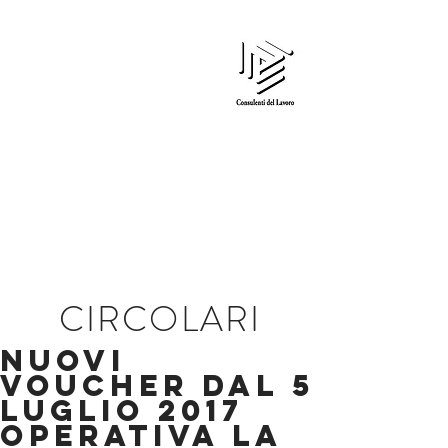
Edi Gardin
CONSULENTE DEL LAVORO
CIRCOLARI
NUOVI
VOUCHER dal 5
luglio 2017
operativa la