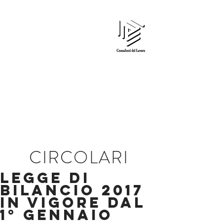
Edi Gardin
CONSULENTE DEL LAVORO
CIRCOLARI
Legge di
bilancio 2017
in vigore dal
1° gennaio