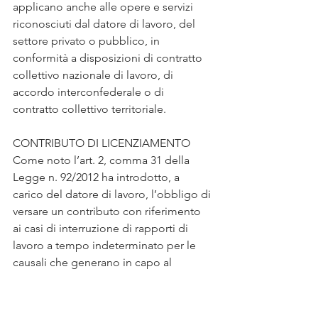
applicano anche alle opere e servizi 
riconosciuti dal datore di lavoro, del 
settore privato o pubblico, in 
conformità a disposizioni di contratto 
collettivo nazionale di lavoro, di 
accordo interconfederale o di 
contratto collettivo territoriale.
CONTRIBUTO DI LICENZIAMENTO
Come noto l’art. 2, comma 31 della 
Legge n. 92/2012 ha introdotto, a 
carico del datore di lavoro, l’obbligo di 
versare un contributo con riferimento 
ai casi di interruzione di rapporti di 
lavoro a tempo indeterminato per le 
causali che generano in capo al 
lavoratore il teorico diritto all’indennità 
ASpI/NASpI.
Il contributo di licenziamento è pari al 