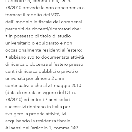
L’articolo 44, commi 1 e 3, DL n. 
78/2010 prevede la non concorrenza a 
formare il reddito del 90% 
dell’imponibile fiscale dei compensi 
percepiti da docenti/ricercatori che:
• in possesso di titolo di studio 
universitario o equiparato e non 
occasionalmente residenti all’estero;
• abbiano svolto documentata attività 
di ricerca o docenza all’estero presso 
centri di ricerca pubblici o privati o 
università per almeno 2 anni 
continuativi e che al 31 maggio 2010 
(data di entrata in vigore del DL n. 
78/2010) ed entro i 7 anni solari 
successivi rientrano in Italia per 
svolgere la propria attività, ivi 
acquisendo la residenza fiscale.
Ai sensi dell’articolo 1, comma 149 