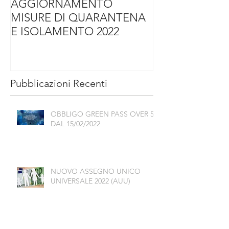
AGGIORNAMENTO
NOVITA' PER I
MISURE DI QUARANTENA
E ISOLAMENTO 2022
Pubblicazioni Recenti
OBBLIGO GREEN PASS OVER 50
DAL 15/02/2022
NUOVO ASSEGNO UNICO
UNIVERSALE 2022 (AUU)