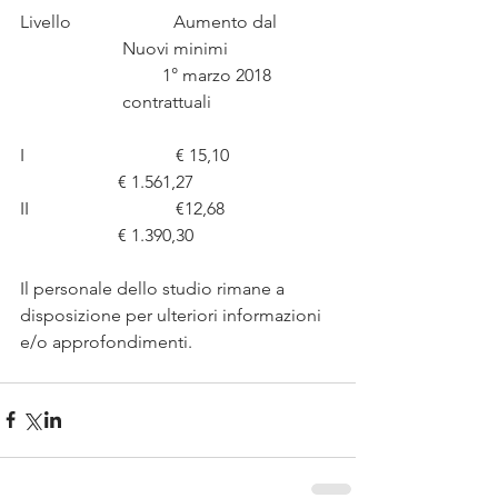
Livello                       Aumento dal             
                       Nuovi minimi
                                1° marzo 2018              
                       contrattuali
I                                  € 15,10                        
                      € 1.561,27
II                                 €12,68                         
                      € 1.390,30
Il personale dello studio rimane a 
disposizione per ulteriori informazioni 
e/o approfondimenti.