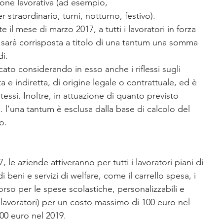
ione lavorativa (ad esempio, 
 straordinario, turni, notturno, festivo).
e il mese di marzo 2017, a tutti i lavoratori in forza 
 sarà corrisposta a titolo di una tantum una somma 
di.
cato considerando in esso anche i riflessi sugli 
tta e indiretta, di origine legale o contrattuale, ed è 
essi. Inoltre, in attuazione di quanto previsto 
. l’una tantum è esclusa dalla base di calcolo del 
o.
, le aziende attiveranno per tutti i lavoratori piani di 
di beni e servizi di welfare, come il carrello spesa, i 
orso per le spese scolastiche, personalizzabili e 
i lavoratori) per un costo massimo di 100 euro nel 
00 euro nel 2019.