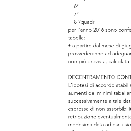
    6°                                
    7°                                
    8°/quadri                       
per l’anno 2016 sono confer
tabella:
• a partire dal mese di giu
provvederanno ad adeguare i l
non più prevista, calcolata
DECENTRAMENTO CONTR
L'ipotesi di accordo stabil
aumenti dei minimi tabellar
successivamente a tale data
espressa di non assorbibilità
retribuzione eventualmente
medesima data ad esclusione