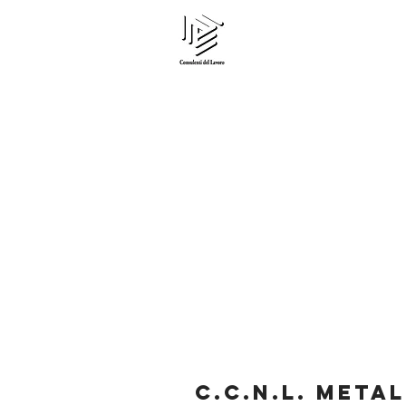
Edi Gardin
CONSULENTE DEL LAV
HOME
LO STUDIO
S
C.C.N.L. META