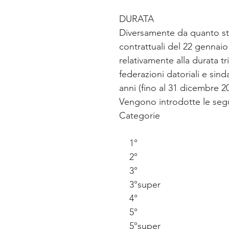
DURATA
Diversamente da quanto sta
contrattuali del 22 gennai
relativamente alla durata tri
federazioni datoriali e sin
anni (fino al 31 dicembre 2
Vengono introdotte le segue
Categorie                           
    1°                                
    2°                                
    3°                                
    3°super                         
    4°                                
    5°                                
    5°super                         