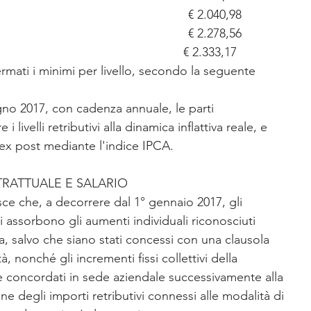
                                                          € 2.040,98
                                                          € 2.278,56
                                                      € 2.333,17
mati i minimi per livello, secondo la seguente 
gno 2017, con cadenza annuale, le parti 
ivelli retributivi alla dinamica inflattiva reale, e 
 ex post mediante l'indice IPCA.
ATTUALE E SALARIO
isce che, a decorrere dal 1° gennaio 2017, gli 
i assorbono gli aumenti individuali riconosciuti 
, salvo che siano stati concessi con una clausola 
, nonché gli incrementi fissi collettivi della 
 concordati in sede aziendale successivamente alla 
 degli importi retributivi connessi alle modalità di 