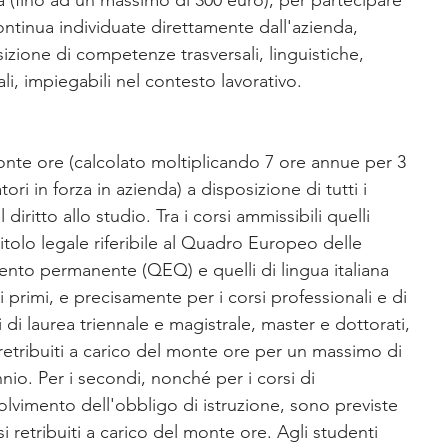
da (fino ad un massimo di 300 euro), per partecipare 
continua individuate direttamente dall'azienda, 
sizione di competenze trasversali, linguistiche, 
ali, impiegabili nel contesto lavorativo.
monte ore (calcolato moltiplicando 7 ore annue per 3 
ori in forza in azienda) a disposizione di tutti i 
 diritto allo studio. Tra i corsi ammissibili quelli 
titolo legale riferibile al Quadro Europeo delle 
ento permanente (QEQ) e quelli di lingua italiana 
 i primi, e precisamente per i corsi professionali e di 
 di laurea triennale e magistrale, master e dottorati, 
etribuiti a carico del monte ore per un massimo di 
nnio. Per i secondi, nonché per i corsi di 
solvimento dell'obbligo di istruzione, sono previste 
i retribuiti a carico del monte ore. Agli studenti 