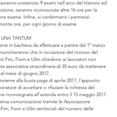
he avranno sostenuto 9 esami nell'arco del triennio ed 
izione, saranno riconosciute altre 16 ore per la 
ore esame. Infine, si confermano i permessi 
l monte ore, per ogni giorno di esame.
 UNA TANTUM
one in bacheca da effettuare a partire dal 1° marzo 
omunicheranno che in occasione del rinnovo del 
anti Fim, Fiom e Uilm chiedono ai lavoratori non 
ota associativa straordinaria di 35 euro da trattenere 
e al mese di giugno 2017.
insieme alla busta paga di aprile 2017, l’apposito 
atore di accettare o rifiutare la richiesta del 
re riconsegnata all’azienda entro il 15 maggio 2017. 
tiva comunicazione tramite le Associazione 
 Fim, Fiom e Uilm territoriali del numero delle 