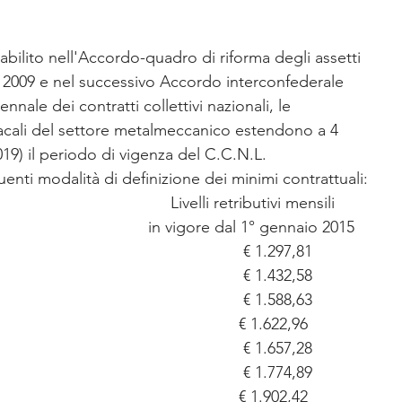
bilito nell'Accordo-quadro di riforma degli assetti 
o 2009 e nel successivo Accordo interconfederale 
ennale dei contratti collettivi nazionali, le 
dacali del settore metalmeccanico estendono a 4 
019) il periodo di vigenza del C.C.N.L.
nti modalità di definizione dei minimi contrattuali:
                                      Livelli retributivi mensili
                                                                            in vigore dal 1° gennaio 2015
                                                          € 1.297,81
                                                          € 1.432,58
                                                          € 1.588,63
                                                       € 1.622,96
                                                          € 1.657,28
                                                          € 1.774,89
                                                       € 1.902,42